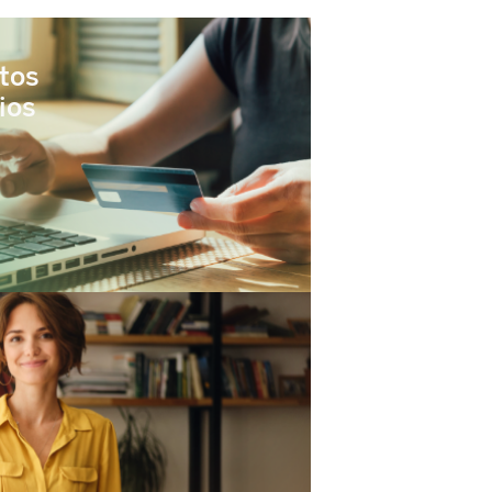
tos
ios