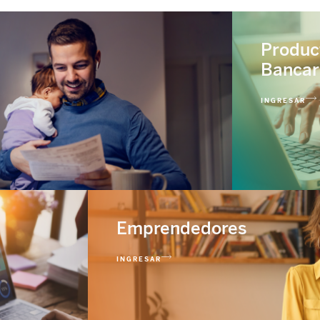
Produc
Bancar
INGRESAR
Emprendedores
INGRESAR