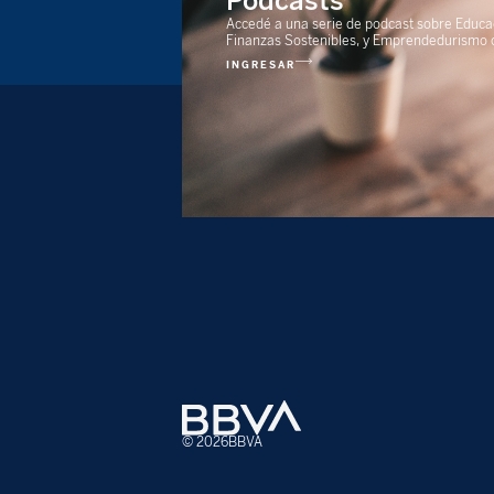
Podcasts
Accedé a una serie de podcast sobre Educa
Finanzas Sostenibles, y Emprendedurismo co
INGRESAR
© 2026
BBVA