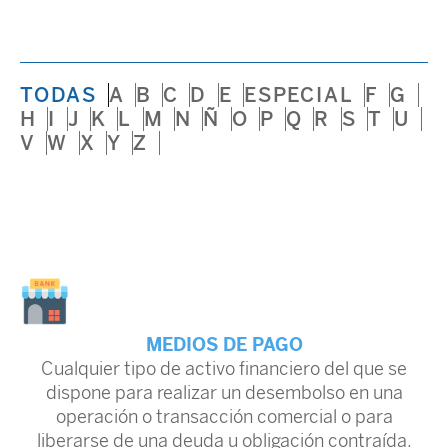
TODAS
A
B
C
D
E
ESPECIAL
F
G
H
I
J
K
L
M
N
Ñ
O
P
Q
R
S
T
U
V
W
X
Y
Z
MEDIOS DE PAGO
Cualquier tipo de activo financiero del que se
dispone para realizar un desembolso en una
operación o transacción comercial o para
liberarse de una deuda u obligación contraída.