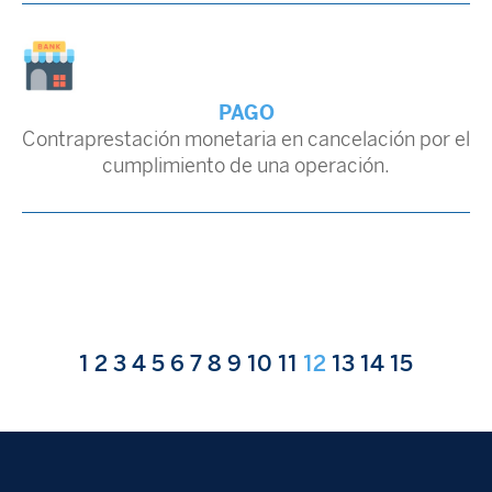
PAGO
Contraprestación monetaria en cancelación por el
cumplimiento de una operación.
1
2
3
4
5
6
7
8
9
10
11
12
13
14
15