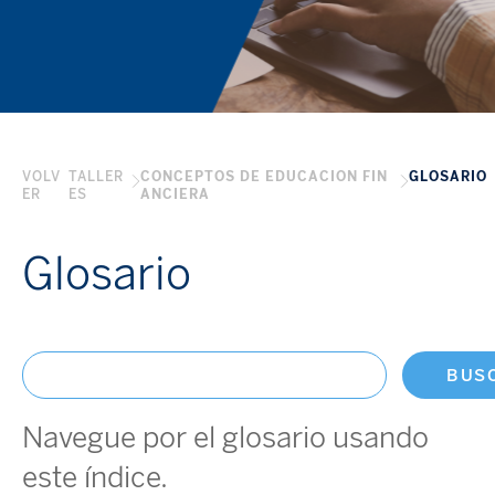
VOLV
TALLER
CONCEPTOS DE EDUCACION FIN
GLOSARIO
ER
ES
ANCIERA
Glosario
BUS
Navegue por el glosario usando
este índice.