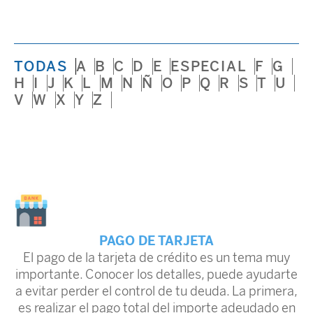
TODAS
A
B
C
D
E
ESPECIAL
F
G
H
I
J
K
L
M
N
Ñ
O
P
Q
R
S
T
U
V
W
X
Y
Z
PAGO DE TARJETA
El pago de la tarjeta de crédito es un tema muy
importante. Conocer los detalles, puede ayudarte
a evitar perder el control de tu deuda. La primera,
es realizar el pago total del importe adeudado en