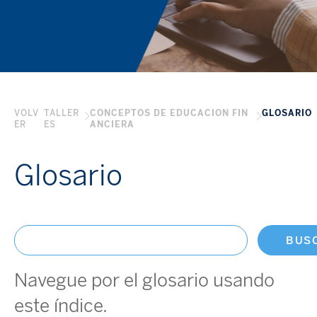
VOLV
TALLER
CONCEPTOS DE EDUCACION FIN
GLOSARIO
ER
ES
ANCIERA
Glosario
BUS
Navegue por el glosario usando
este índice.