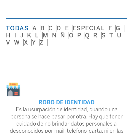
TODAS
A
B
C
D
E
ESPECIAL
F
G
H
I
J
K
L
M
N
Ñ
O
P
Q
R
S
T
U
V
W
X
Y
Z
ROBO DE IDENTIDAD
Es la usurpación de identidad, cuando una
persona se hace pasar por otra. Hay que tener
cuidado de no brindar datos personales a
desconocidos por mail, teléfono, carta, ni en las