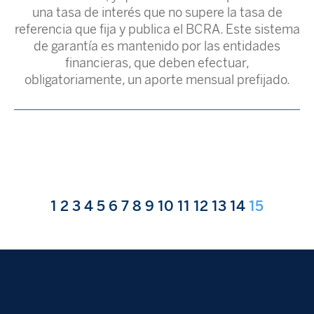
una tasa de interés que no supere la tasa de
referencia que fija y publica el BCRA. Este sistema
de garantía es mantenido por las entidades
financieras, que deben efectuar,
obligatoriamente, un aporte mensual prefijado.
1
2
3
4
5
6
7
8
9
10
11
12
13
14
15