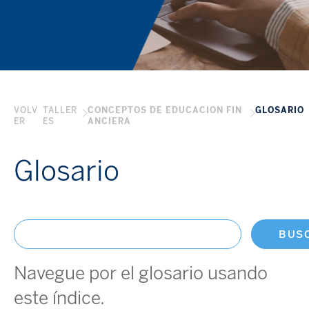
VOLV
TALLER
CONCEPTOS DE EDUCACION FIN
GLOSARIO
ER
ES
ANCIERA
Glosario
BUS
Navegue por el glosario usando
este índice.