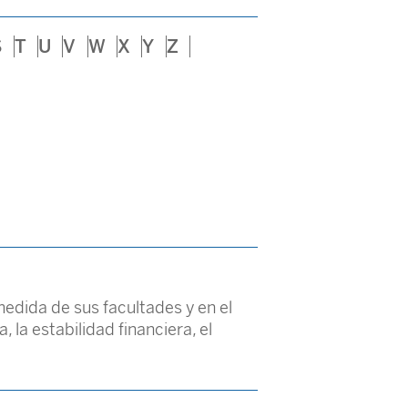
S
T
U
V
W
X
Y
Z
medida de sus facultades y en el
 la estabilidad financiera, el