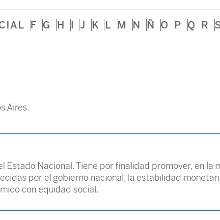
CIAL
F
G
H
I
J
K
L
M
N
Ñ
O
P
Q
R
s Aires.
l Estado Nacional. Tiene por finalidad promover, en la 
ecidas por el gobierno nacional, la estabilidad monetaria,
ómico con equidad social.