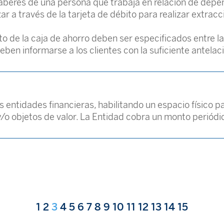
haberes de una persona que trabaja en relación de dep
zar a través de la tarjeta de débito para realizar extra
o de la caja de ahorro deben ser especificados entre la
ben informarse a los clientes con la suficiente antelac
s entidades financieras, habilitando un espacio físico p
o objetos de valor. La Entidad cobra un monto periódico
1
2
3
4
5
6
7
8
9
10
11
12
13
14
15