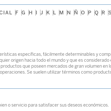
CIAL
F
G
H
I
J
K
L
M
N
Ñ
O
P
Q
R
erísticas específicas, fácilmente determinables y com
quier origen hacia todo el mundo y que es considerad
on productos que poseen mercados de gran volumen en los
s operaciones. Se suelen utilizar términos como produc
bien o servicio para satisfacer sus deseos económicos.