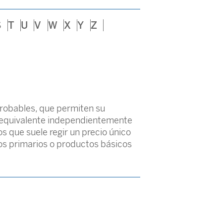
S
T
U
V
W
X
Y
Z
probables, que permiten su
o equivalente independientemente
 que suele regir un precio único
tos primarios o productos básicos