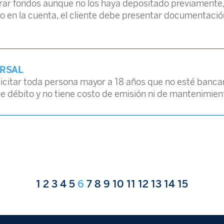
tirar fondos aunque no los haya depositado previamente
to en la cuenta, el cliente debe presentar documentación
ERSAL
icitar toda persona mayor a 18 años que no esté bancar
 de débito y no tiene costo de emisión ni de mantenimien
1
2
3
4
5
6
7
8
9
10
11
12
13
14
15