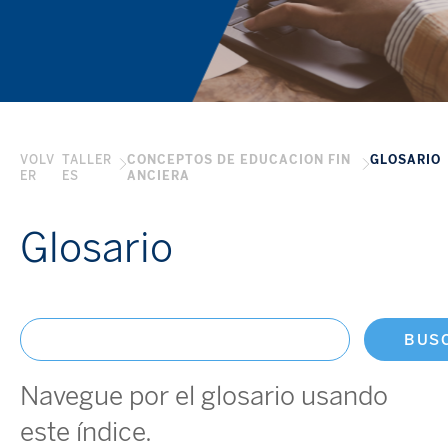
VOLV
TALLER
CONCEPTOS DE EDUCACION FIN
GLOSARIO
ER
ES
ANCIERA
Glosario
BUS
Navegue por el glosario usando
este índice.