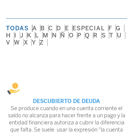
TODAS
A
B
C
D
E
ESPECIAL
F
G
H
I
J
K
L
M
N
Ñ
O
P
Q
R
S
T
U
V
W
X
Y
Z
DESCUBIERTO DE DEUDA
Se produce cuando en una cuenta corriente el
saldo no alcanza para hacer frente a un pago y la
entidad financiera autoriza a cubrir la diferencia
que falta. Se suele usar la expresión “la cuenta