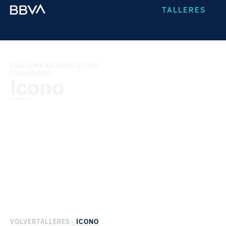
TALLERES
TALLERES DE EDUCACIÓN
FINANCIERA
icono
VOLVER
TALLERES
ICONO