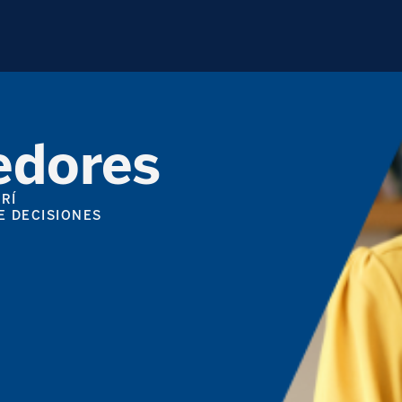
edores
RÍ
E DECISIONES