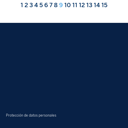
1
2
3
4
5
6
7
8
9
10
11
12
13
14
15
Protección de datos personales