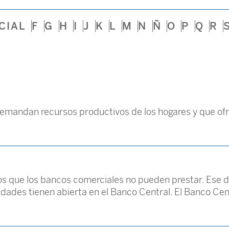
CIAL
F
G
H
I
J
K
L
M
N
Ñ
O
P
Q
R
andan recursos productivos de los hogares y que ofrec
tos que los bancos comerciales no pueden prestar. Ese 
idades tienen abierta en el Banco Central. El Banco Cen