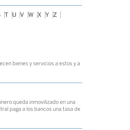
S
T
U
V
W
X
Y
Z
en bienes y servicios a estos y a
dinero queda inmovilizado en una
tral paga a los bancos una tasa de